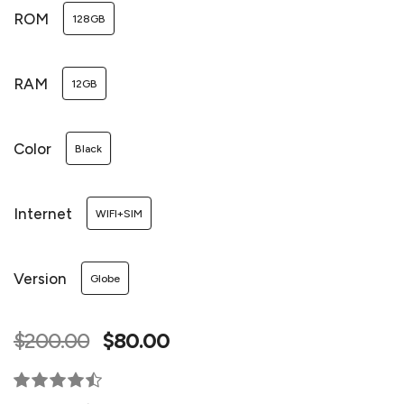
ROM
128GB
RAM
12GB
Color
Black
Internet
WIFI+SIM
Version
Globe
$200.00
$80.00