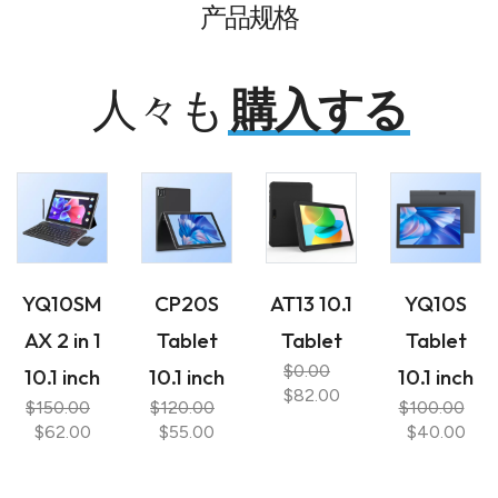
产品规格
人々も
購入する
YQ10SM
CP20S
AT13 10.1
YQ10S
AX 2 in 1
Tablet
Tablet
Tablet
$0.00
10.1 inch
10.1 inch
10.1 inch
$82.00
$150.00
$120.00
$100.00
$62.00
$55.00
$40.00