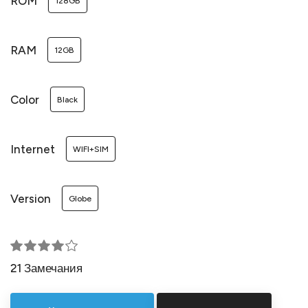
ROM
128GB
RAM
12GB
Color
Black
Internet
WIFI+SIM
Version
Globe
21 Замечания