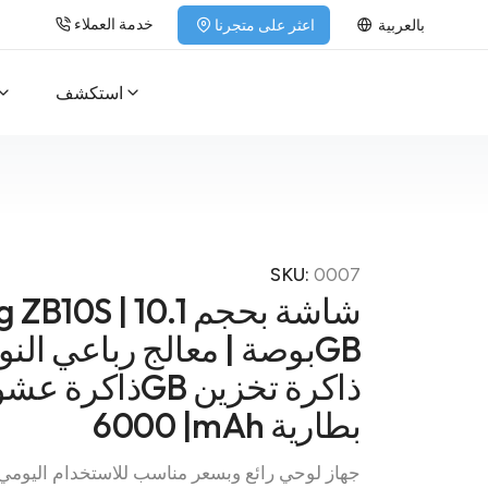
بالعربية
اعثر على متجرنا
خدمة العملاء
استكشف
SKU:
0007
Peicheng ZB10S | 
| 6000mAh بطارية
جهاز لوحي رائع وبسعر مناسب للاستخدام اليومي