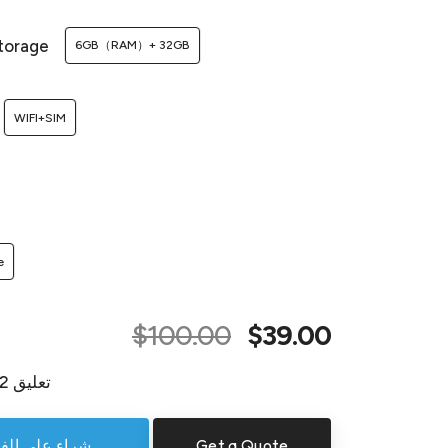
torage
6GB（RAM）+ 32GB
WIFI+SIM
e
$100.00
$39.00
12 تعليق
Get a Quote
شراء على الف