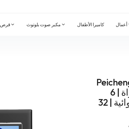
أعمال
كاميرا الأطفال
مكبر صوت بلوتوث
قرص
شاشة بحجم 10.1
بوصة | معالج رباعي النواة | 6GB
ذاكرة عشوائية | 32GB ذاكرة تخزين