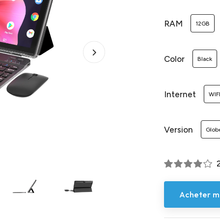
RAM
12GB
Color
Black
Internet
WIF
Version
Glob
Acheter m