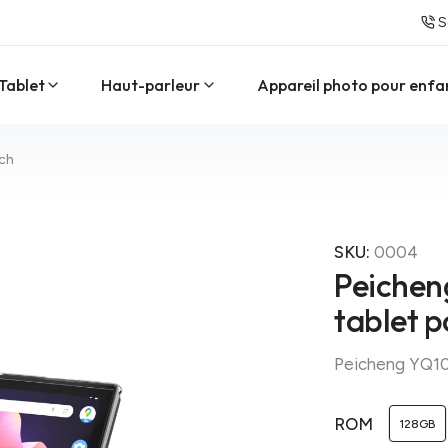
S
Tablet
Haut-parleur
Appareil photo pour enfa
nch
SKU:
0004
Peichen
tablet p
Peicheng YQ10
ROM
128GB