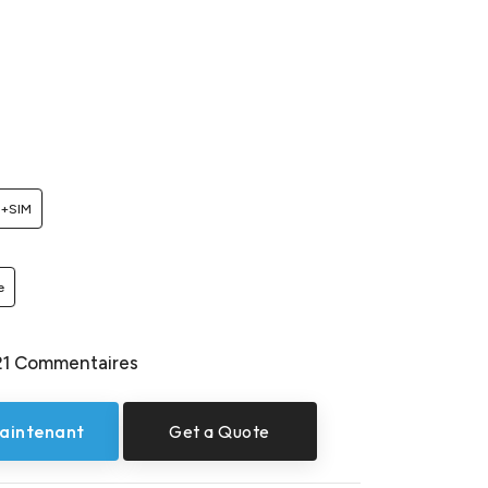
I+SIM
e
21 Commentaires
aintenant
Get a Quote