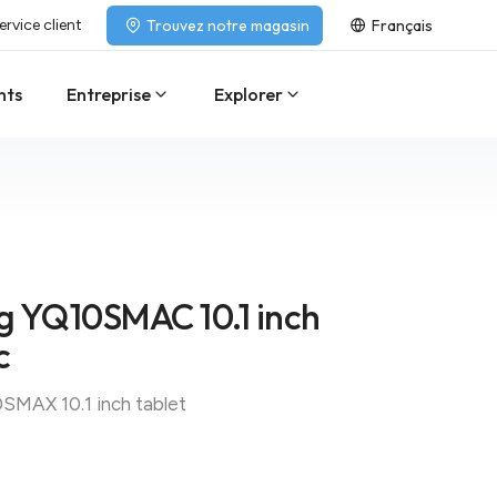
ervice client
Trouvez notre magasin
Français
nts
Entreprise
Explorer
g YQ10SMAC 10.1 inch
c
SMAX 10.1 inch tablet