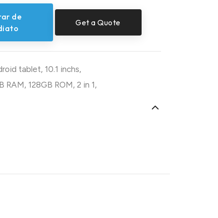
ar de
Get a Quote
diato
roid tablet
,
10.1 inchs
,
B RAM
,
128GB ROM
,
2 in 1
,