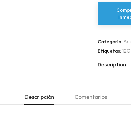
Compr
inme
Categoría:
And
Etiquetas:
12G
Description
Descripción
Comentarios