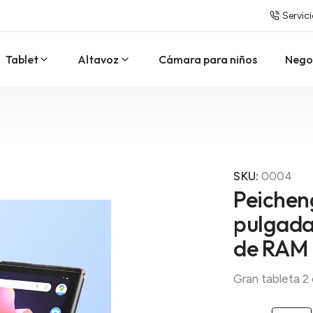
Servici
Tablet
Altavoz
Cámara para niños
Nego
SKU:
0004
Peichen
pulgadas
de RAM 
Gran tableta 2