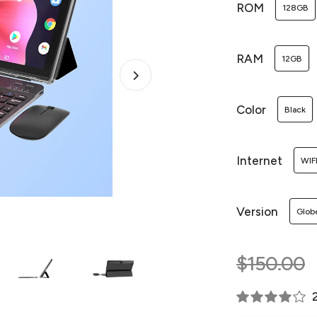
ROM
128GB
RAM
12GB
Color
Black
Internet
WIF
Version
Glob
$150.00