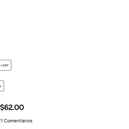
I+SIM
e
$62.00
21 Comentarios